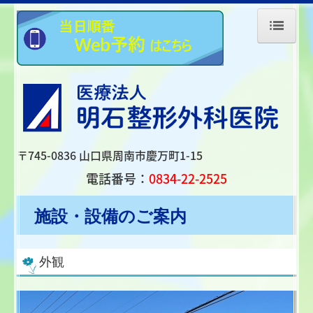
ホーム
院長紹介
診療方針
〒745-0836
山口県周南市慶万町1-15
診療案内
電話番号：
0834-22-2525
初診のご案内
施設・設備のご案内
診療内容
リハビリ
外観
体操教室